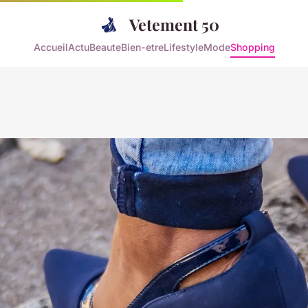
Vetement 50
Accueil
Actu
Beaute
Bien-etre
Lifestyle
Mode
Shopping