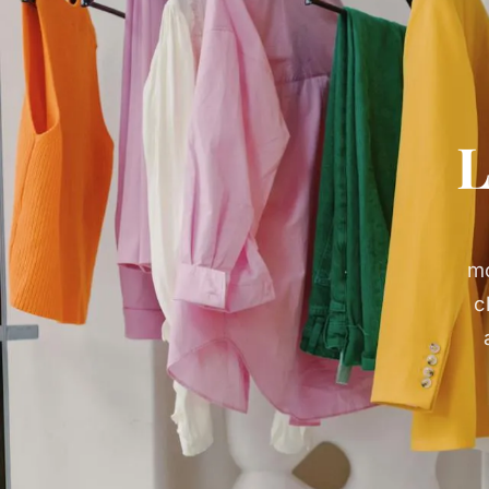
L
mo
c