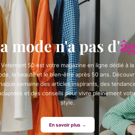
a mode n'a pas d'
â
Vetement 50 est votre magazine en ligne dédié à la
de, la beauté et le bien-être après 50 ans. Découv
haque semaine des articles inspirants, des tendanc
adaptées et des conseils pour vivre pleinement votr
style.
En savoir plus →