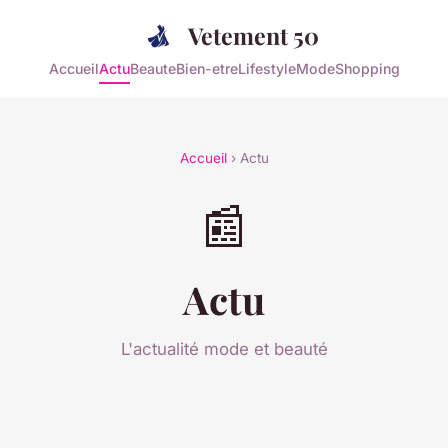
Vetement 50
Accueil
Actu
Beaute
Bien-etre
Lifestyle
Mode
Shopping
Accueil
› Actu
📰
Actu
L'actualité mode et beauté