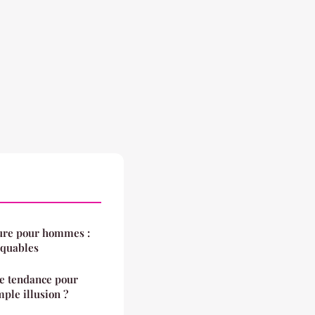
sure pour hommes :
nquables
ne tendance pour
mple illusion ?