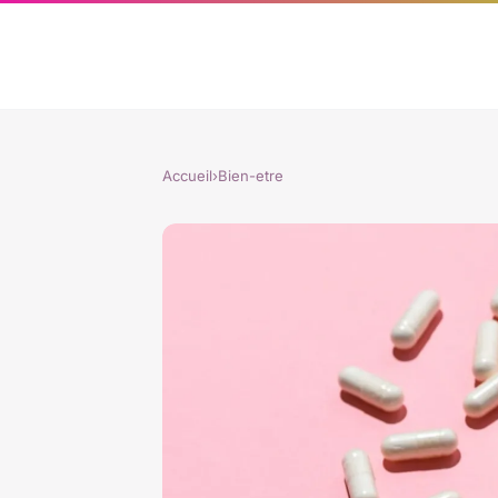
Accueil
›
Bien-etre