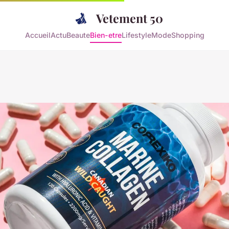
Vetement 50
Accueil
Actu
Beaute
Bien-etre
Lifestyle
Mode
Shopping