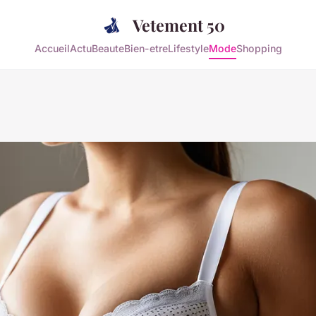
Vetement 50
Accueil
Actu
Beaute
Bien-etre
Lifestyle
Mode
Shopping